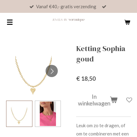
Vanaf €40,- gratis verzending
Ga
direct
naar
de
hoofdinhoud
Ketting Sophia
goud
€ 18,50
In
winkelwagen
Leuk om zo te dragen, of
om te combineren met een