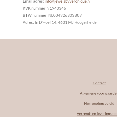
Email adres:
info@jewelsbyveronique.nl
KVK nummer: 91940346
BTW nummer: NL004926303B09
Adres: In D'Hoef 14, 4631 MJ Hoogerheide
Contact
Algemene voorwaarde
Herroepingsbeleid
Verzend- en leveringsbel