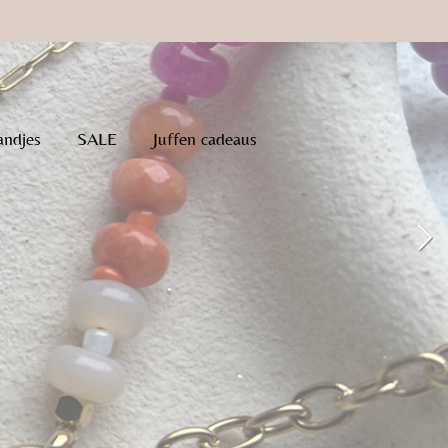
andjes
SALE
Juffen cadeaus