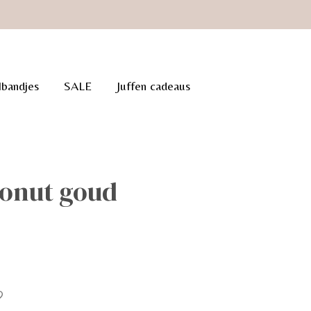
lbandjes
SALE
Juffen cadeaus
donut goud