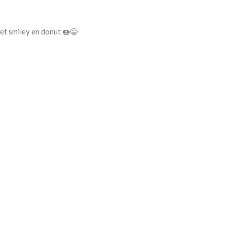
met smiley en donut 🍩😃