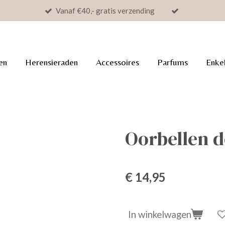
Vanaf €40,- gratis verzending
en
Herensieraden
Accessoires
Parfums
Enke
Oorbellen 
€ 14,95
In winkelwagen