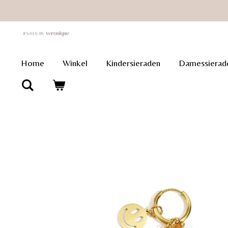
Ga
direct
naar
de
Home
Winkel
Kindersieraden
Damessierad
hoofdinhoud