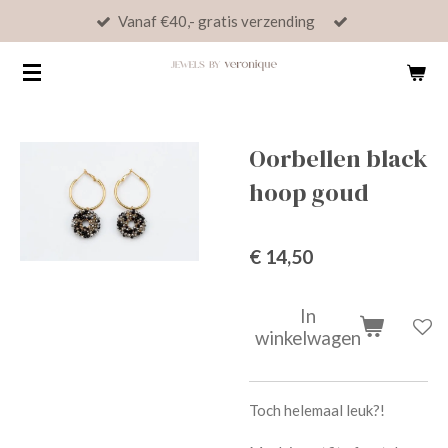
Vanaf €40,- gratis verzending
Ga
direct
naar
de
hoofdinhoud
Oorbellen black
hoop goud
€ 14,50
In
winkelwagen
Toch helemaal leuk?!