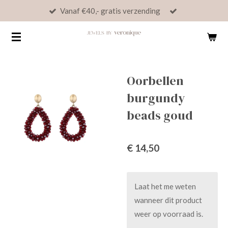
Vanaf €40,- gratis verzending
Ga
direct
naar
de
hoofdinhoud
Oorbellen
burgundy
beads goud
€ 14,50
Laat het me weten
wanneer dit product
weer op voorraad is.