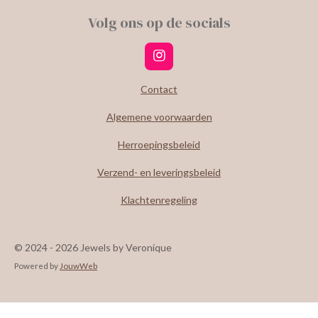
Volg ons op de socials
I
n
s
Contact
t
a
Algemene voorwaarden
g
r
Herroepingsbeleid
a
m
Verzend- en leveringsbeleid
Klachtenregeling
© 2024 - 2026 Jewels by Veronique
Powered by
JouwWeb