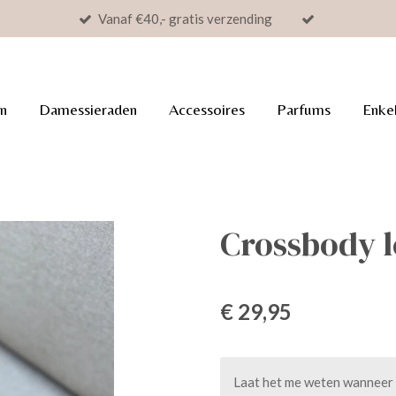
Vanaf €40,- gratis verzending
n
Damessieraden
Accessoires
Parfums
Enke
Crossbody 
€ 29,95
Laat het me weten wanneer d