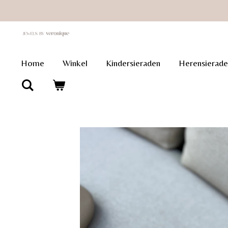
Ga
direct
naar
de
Home
Winkel
Kindersieraden
Herensierade
hoofdinhoud