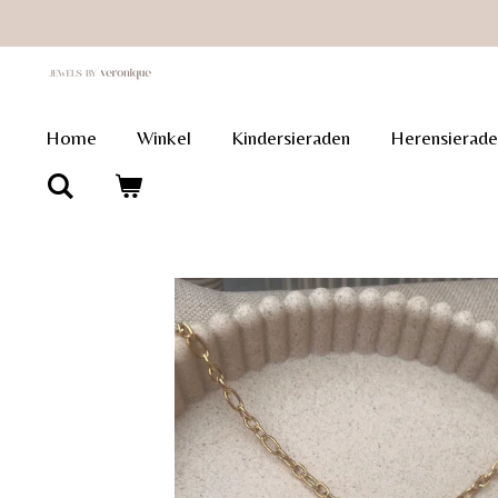
Ga
direct
naar
de
Home
Winkel
Kindersieraden
Herensierade
hoofdinhoud