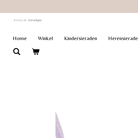
Ga
direct
naar
de
Home
Winkel
Kindersieraden
Herensierade
hoofdinhoud