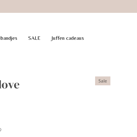
lbandjes
SALE
Juffen cadeaus
 love
Sale