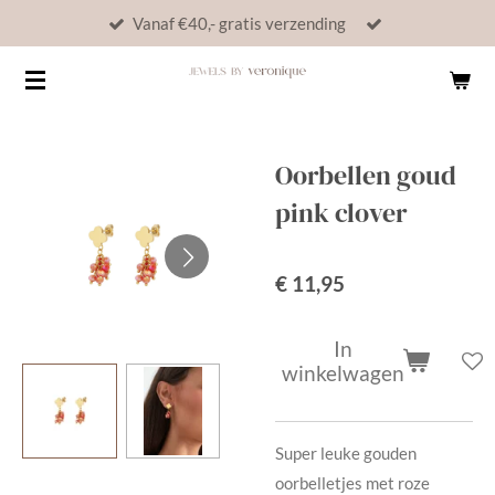
Vanaf €40,- gratis verzending
Ga
direct
naar
de
hoofdinhoud
Oorbellen goud
pink clover
€ 11,95
In
winkelwagen
Super leuke gouden
oorbelletjes met roze