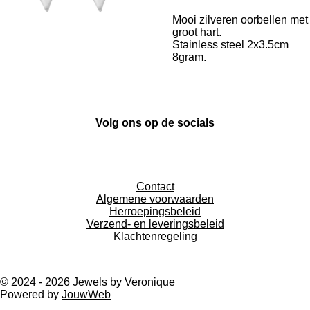
Mooi zilveren oorbellen met
groot hart.
Stainless steel 2x3.5cm
8gram.
Volg ons op de socials
I
n
Contact
s
Algemene voorwaarden
t
Herroepingsbeleid
a
Verzend- en leveringsbeleid
g
Klachtenregeling
r
a
m
© 2024 - 2026 Jewels by Veronique
Powered by
JouwWeb