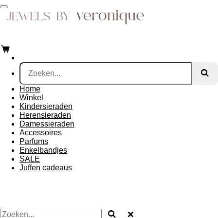
Ga
direct
naar
de
hoofdinhoud
Home
Winkel
Kindersieraden
Herensieraden
Damessieraden
Accessoires
Parfums
Enkelbandjes
SALE
Juffen cadeaus