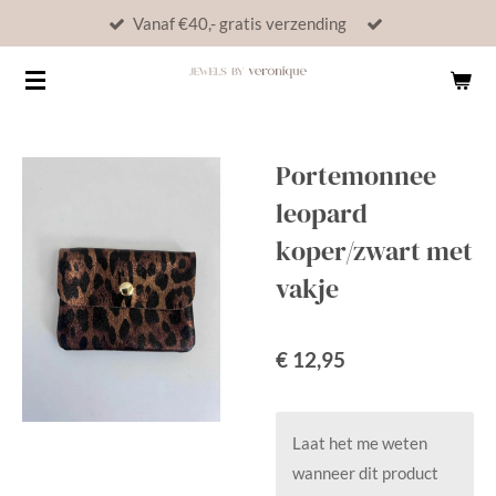
Vanaf €40,- gratis verzending
Ga
direct
naar
de
hoofdinhoud
Portemonnee
leopard
koper/zwart met
vakje
€ 12,95
Laat het me weten
wanneer dit product