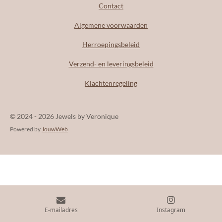
s
Contact
t
a
Algemene voorwaarden
g
r
Herroepingsbeleid
a
m
Verzend- en leveringsbeleid
Klachtenregeling
© 2024 - 2026 Jewels by Veronique
Powered by
JouwWeb
E-mailadres
Instagram