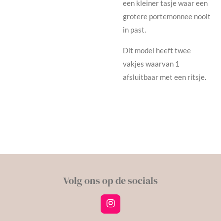
een kleiner tasje waar een
grotere portemonnee nooit
in past.
Dit model heeft twee
vakjes waarvan 1
afsluitbaar met een ritsje.
Volg ons op de socials
I
n