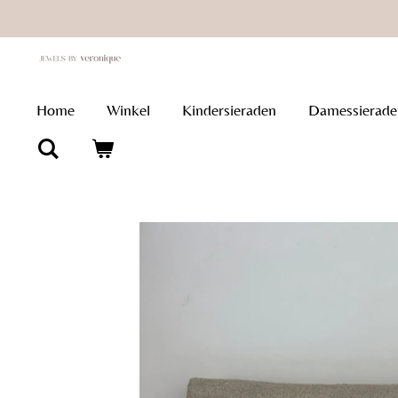
Ga
direct
naar
de
Home
Winkel
Kindersieraden
Damessierade
hoofdinhoud