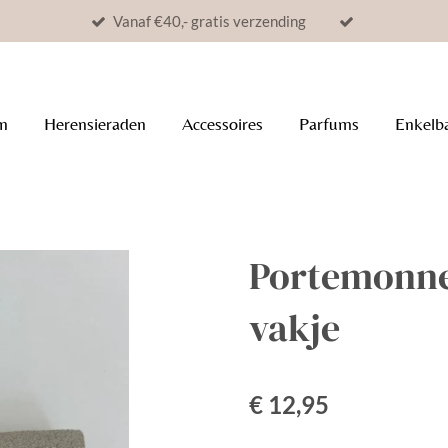
Vanaf €40,- gratis verzending
n
Herensieraden
Accessoires
Parfums
Enkelb
Portemonne
vakje
€ 12,95