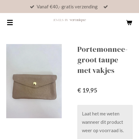
Vanaf €40,- gratis verzending
Ga
direct
naar
de
hoofdinhoud
Portemonnee-
groot taupe
met vakjes
€ 19,95
Laat het me weten
wanneer dit product
weer op voorraad is.