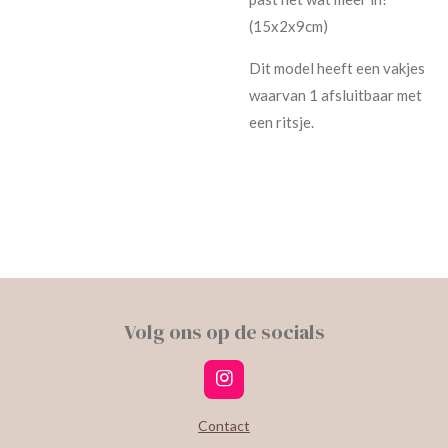
(15x2x9cm)
Dit model heeft een vakjes
waarvan 1 afsluitbaar met
een ritsje.
Volg ons op de socials
I
n
s
Contact
t