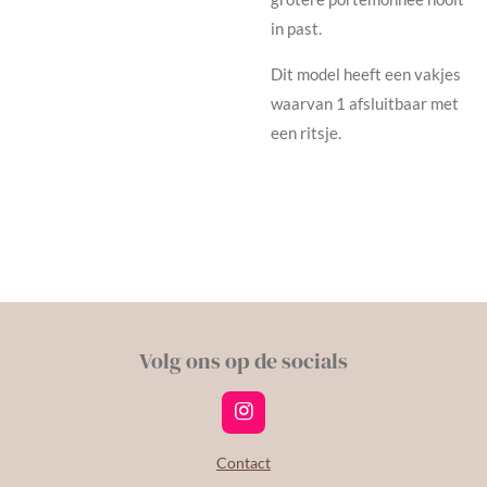
in past.
Dit model heeft een vakjes
waarvan 1 afsluitbaar met
een ritsje.
Volg ons op de socials
I
n
s
Contact
t