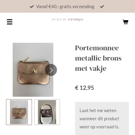
Vanaf €40,- gratis verzending
Ga
direct
naar
de
hoofdinhoud
Portemonnee
metallic brons
met vakje
€ 12,95
Laat het me weten
wanneer dit product
weer op voorraad is.