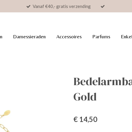
Vanaf €40,- gratis verzending
n
Damessieraden
Accessoires
Parfums
Enke
Bedelarmb
Gold
€ 14,50