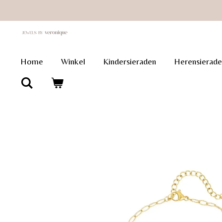
Ga
direct
naar
de
Home
Winkel
Kindersieraden
Herensierade
hoofdinhoud