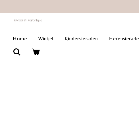
Ga
direct
naar
de
Home
Winkel
Kindersieraden
Herensierade
hoofdinhoud