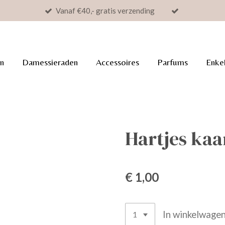
Vanaf €40,- gratis verzending
n
Damessieraden
Accessoires
Parfums
Enke
Hartjes kaa
€ 1,00
In winkelwage