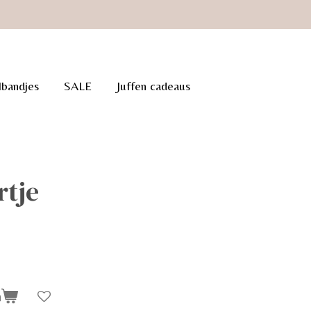
lbandjes
SALE
Juffen cadeaus
rtje
n