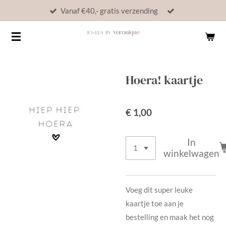
Vanaf €40,- gratis verzending
Ga
direct
naar
de
hoofdinhoud
Hoera! kaartje
€ 1,00
In
winkelwagen
Voeg dit super leuke
kaartje toe aan je
bestelling en maak het nog