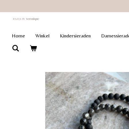
Ga
direct
naar
de
Home
Winkel
Kindersieraden
Damessierad
hoofdinhoud