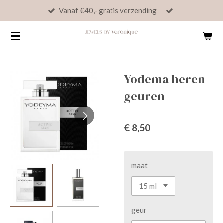
Vanaf €40,- gratis verzending
Ga
direct
naar
de
hoofdinhoud
Yodema heren
geuren
€ 8,50
maat
geur