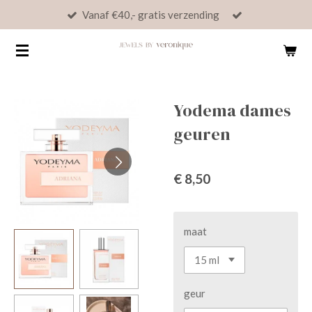
Vanaf €40,- gratis verzending
Ga
direct
naar
de
hoofdinhoud
Yodema dames
geuren
€ 8,50
maat
geur