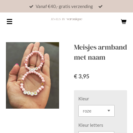
Vanaf €40,- gratis verzending
Ga
direct
naar
de
hoofdinhoud
Meisjes armband
met naam
€ 3,95
Kleur
Kleur letters