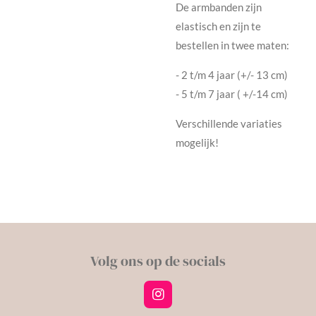
De armbanden zijn
elastisch en zijn te
bestellen in twee maten:
- 2 t/m 4 jaar (+/- 13 cm)
- 5 t/m 7 jaar ( +/-14 cm)
Verschillende variaties
mogelijk!
Volg ons op de socials
I
n