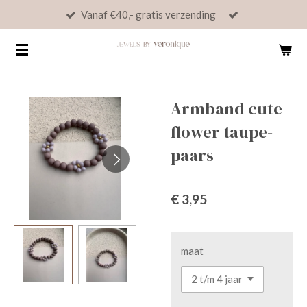
Vanaf €40,- gratis verzending
Ga
direct
naar
de
hoofdinhoud
Armband cute
flower taupe-
paars
€ 3,95
maat