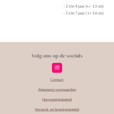
- 2 t/m 4 jaar (+/- 13 cm)
- 5 t/m 7 jaar ( +/-14 cm)
Volg ons op de socials
I
n
s
Contact
t
a
Algemene voorwaarden
g
r
Herroepingsbeleid
a
m
Verzend- en leveringsbeleid